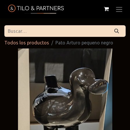
Todos los productos
Pato Arturo pequeno negro
Cattelan
Tilo & Partners
Edoné
Italia
@tiloandpartners
@edone.it
@cattelan.uy
Franke
Duravit
Alessi
@franke.uy
@tilobath
@alessi.uy