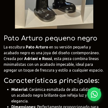
Fima Carlo
Adriani e
Rubio
Frattini
Rossi
Monocoat
@fima.uruguay
@adrianierossi
@rubiomonoco
Linie Design
Pianca
Veneta Cuci
Pato Arturo pequeno negro
@linie.uy
@piancauy
@venetacucin
La escultura
Pato Arturo
en su versión pequeña y
acabado negro es una joya del diseño contemporáneo.
Creada por
Adriani e Rossi
, esta pieza combina líneas
minimalistas con un acabado impecable, ideal para
agregar un toque de frescura y estilo a cualquier espacio.
Características principales:
Material:
Cerámica esmaltada de alta calidad, con
un acabado negro brillante que refleja luz y
elegancia.
Dimensiones:
Perfectamente proporcionado para