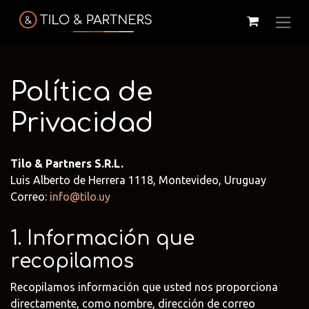
Política de
Privacidad
Tilo & Partners S.R.L.
Luis Alberto de Herrera 1118, Montevideo, Uruguay
Correo:
info@tilo.uy
Cattelan
1. Información que
Tilo & Partners
Edoné
Italia
@tiloandpartners
@edone.it
@cattelan.uy
recopilamos
Recopilamos información que usted nos proporciona
Franke
Duravit
Alessi
directamente, como nombre, dirección de correo
@franke.uy
@tilobath
@alessi.uy