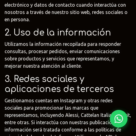
electrónico y datos de contacto cuando interactúa con
nosotros a través de nuestro sitio web, redes sociales o
Fima Carlo
Adriani e
Rubio
Frattini
Rossi
Monocoat
en persona.
@fima.uruguay
@adrianierossi
@rubiomonoco
2. Uso de la información
Linie Design
Pianca
Veneta Cuci
Utilizamos la información recopilada para responder
@linie.uy
@piancauy
@venetacucin
consultas, procesar pedidos, enviar comunicaciones
sobre productos y servicios que representamos, y
mejorar nuestra atención al cliente.
3. Redes sociales y
aplicaciones de terceros
Gestionamos cuentas en Instagram y otras redes
sociales para promocionar las marcas que
representamos, incluyendo Alessi, Cattelan Italia, Duravit,
entre otras. Si interactúa con nuestras publicaciones, la
información será tratada conforme a las políticas de