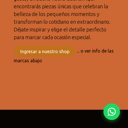
encontrarás piezas únicas que celebran la
Fima Carlo
Adriani e
Rubio
belleza de los pequeños momentos y
Frattini
Rossi
Monocoat
transforman lo cotidiano en extraordinario.
@fima.uruguay
@adrianierossi
@rubiomonoco
Déjate inspirar y elige el detalle perfecto
para marcar cada ocasión especial.
Linie Design
Pianca
Veneta Cuci
@linie.uy
@piancauy
@venetacucin
... o ver info de las
Ingresar a nuestro shop
marcas abajo