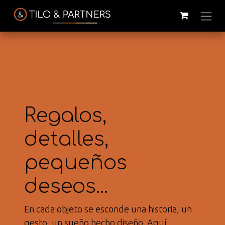
Regalos,
detalles,
pequeños
Cattelan
Tilo & Partners
Edoné
Italia
deseos...
@tiloandpartners
@edone.it
@cattelan.uy
En cada objeto se esconde una historia, un
Franke
Duravit
Alessi
gesto, un sueño hecho diseño. Aquí
@franke.uy
@tilobath
@alessi.uy