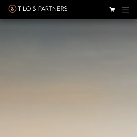
Cattelan
Tilo & Partners
Edoné
Italia
@tiloandpartners
@edone.it
@cattelan.uy
Franke
Duravit
Alessi
@franke.uy
@tilobath
@alessi.uy