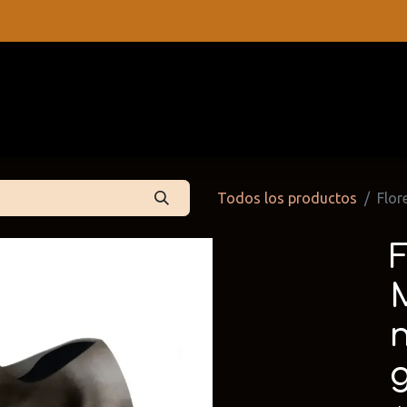
s
Contáctenos
Catálogos
Todos los productos
Flor
 Partners
Cattelan Italia
Edoné
dpartners
@cattelan.uy
@edone.it