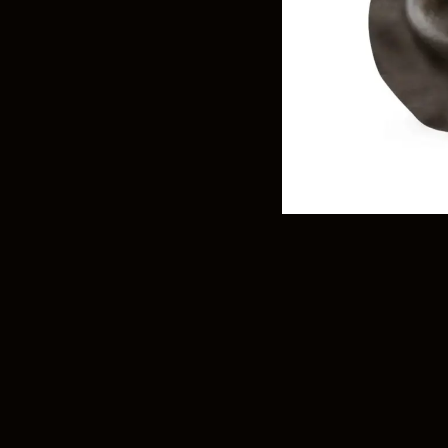
Frank
@frank
Fima C
@fima.
Linie 
@linie.