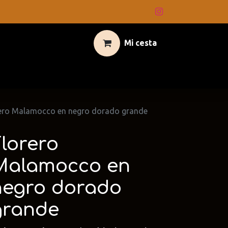
Mi cesta
ero Malamocco en negro dorado grande
Florero
Malamocco en
negro dorado
grande