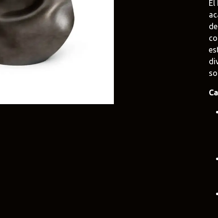
El
a
e
Duravit
Alessi
de
e.uy
@tilobath
@alessi.uy
co
es
arlo Frattini
Adriani e Rossi
Rubio Monoc
di
uruguay
@adrianierossi
@rubiomonocoat
so
Design
Pianca
Veneta Cucin
Ca
uy
@piancauy
@venetacucine.