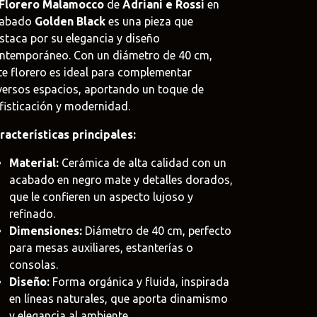
Florero Malamocco
de
Adriani e Rossi
en
cabado
Golden Black
es una pieza que
staca por su elegancia y diseño
ntemporáneo. Con un diámetro de 40 cm,
te florero es ideal para complementar
oat
versos espacios, aportando un toque de
.uy
fisticación y modernidad.
e
racterísticas principales:
uy
Material:
Cerámica de alta calidad con un
acabado en negro mate y detalles dorados,
que le confieren un aspecto lujoso y
refinado.
Dimensiones:
Diámetro de 40 cm, perfecto
para mesas auxiliares, estanterías o
consolas.
Diseño:
Forma orgánica y fluida, inspirada
en líneas naturales, que aporta dinamismo
y elegancia al ambiente.