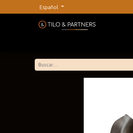
Español
Inicio
Tienda
Nuestras marca
Tilo &
@tiloan