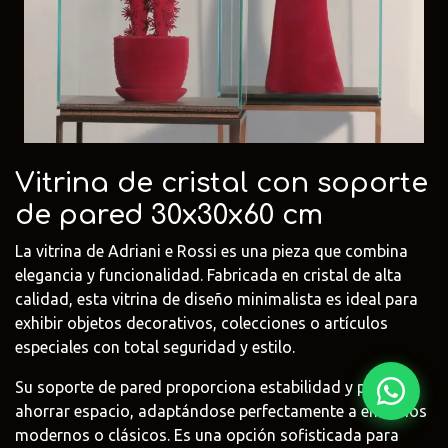
Fima Carlo
Adriani e
Rubio
Frattini
Rossi
Monocoat
@fima.uruguay
@adrianierossi
@rubiomonoco
Linie Design
Pianca
Veneta Cuci
@linie.uy
@piancauy
@venetacucin
Vitrina de cristal con soporte
de pared 30x30x60 cm
La vitrina de Adriani e Rossi es una pieza que combina
elegancia y funcionalidad. Fabricada en cristal de alta
calidad, esta vitrina de diseño minimalista es ideal para
exhibir objetos decorativos, colecciones o artículos
especiales con total seguridad y estilo.
Su soporte de pared proporciona estabilidad y permite
ahorrar espacio, adaptándose perfectamente a entornos
modernos o clásicos. Es una opción sofisticada para