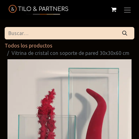
Todos los productos
Vitrina de cristal con soporte de pared 30x30x60 cm
Cattelan
Tilo & Partners
Edoné
Italia
@tiloandpartners
@edone.it
@cattelan.uy
Franke
Duravit
Alessi
@franke.uy
@tilobath
@alessi.uy