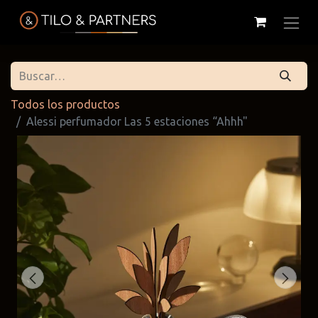
Todos los productos
Alessi perfumador Las 5 estaciones “Ahhh"
Cattelan
Tilo & Partners
Edoné
Italia
@tiloandpartners
@edone.it
@cattelan.uy
Franke
Duravit
Alessi
@franke.uy
@tilobath
@alessi.uy