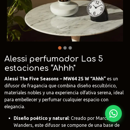
Fima Carlo
Adriani e
Rubio
Frattini
Rossi
Monocoat
@fima.uruguay
@adrianierossi
@rubiomonoco
Linie Design
Pianca
Veneta Cuci
@linie.uy
@piancauy
@venetacucin
Alessi perfumador Las 5
estaciones “Ahhh"
Alessi The Five Seasons – MW64 2S W “Ahhh”
es un
difusor de fragancia que combina diseño escultórico,
materiales nobles y una experiencia olfativa serena, ideal
para embellecer y perfumar cualquier espacio con
elegancia.
Diseño poético y natural
: Creado por Marcel
Wanders, este difusor se compone de una base de