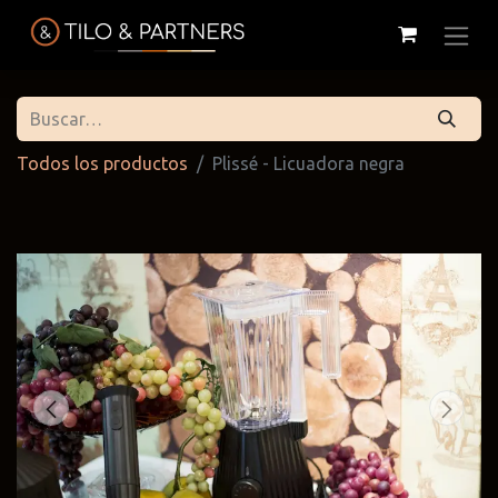
Todos los productos
Plissé - Licuadora negra
Cattelan
Tilo & Partners
Edoné
Italia
@tiloandpartners
@edone.it
@cattelan.uy
Franke
Duravit
Alessi
@franke.uy
@tilobath
@alessi.uy