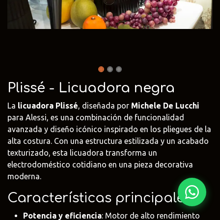
Fima Carlo
Adriani e
Rubio
Frattini
Rossi
Monocoat
@fima.uruguay
@adrianierossi
@rubiomonoco
Linie Design
Pianca
Veneta Cuci
@linie.uy
@piancauy
@venetacucin
Plissé - Licuadora negra
La
licuadora Plissé
, diseñada por
Michele De Lucchi
para Alessi, es una combinación de funcionalidad
avanzada y diseño icónico inspirado en los pliegues de la
alta costura. Con una estructura estilizada y un acabado
texturizado, esta licuadora transforma un
electrodoméstico cotidiano en una pieza decorativa
moderna.
Características principales:
Potencia y eficiencia
: Motor de alto rendimiento