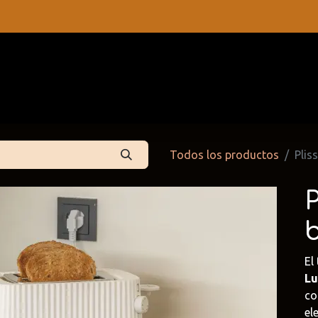
s
Contáctenos
Catálogos
Todos los productos
Plis
P
El
Lu
 Partners
Cattelan Italia
Edoné
co
dpartners
@cattelan.uy
@edone.it
el