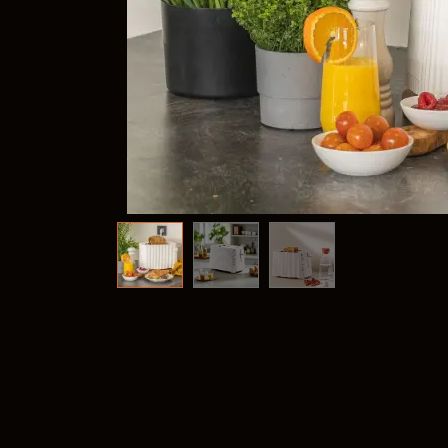
Frank
@frank
Fima C
@fima.
Linie 
@linie.