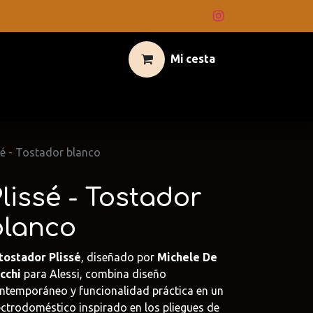
Mi cesta
sé - Tostador blanco
lissé - Tostador
blanco
tostador Plissé
, diseñado por
Michele De
cchi
para Alessi, combina diseño
ntemporáneo y funcionalidad práctica en un
ectrodoméstico inspirado en los pliegues de