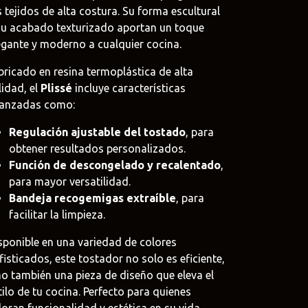
s tejidos de alta costura. Su forma escultural
su acabado texturizado aportan un toque
egante y moderno a cualquier cocina.
bricado en resina termoplástica de alta
oat
lidad, el
Plissé
incluye características
.uy
anzadas como:
e
Regulación ajustable del tostado
, para
uy
obtener resultados personalizados.
Función de descongelado y recalentado
,
para mayor versatilidad.
Bandeja recogemigas extraíble
, para
facilitar la limpieza.
sponible en una variedad de colores
fisticados, este tostador no solo es eficiente,
no también una pieza de diseño que eleva el
tilo de tu cocina. Perfecto para quienes