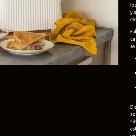
lo
e
Duravit
Alessi
y 
e.uy
@tilobath
@alessi.uy
el
Fa
arlo Frattini
Adriani e Rossi
Rubio Monoc
ca
uruguay
@adrianierossi
@rubiomonocoat
av
Design
Pianca
Veneta Cucin
uy
@piancauy
@venetacucine.
Di
so
si
es