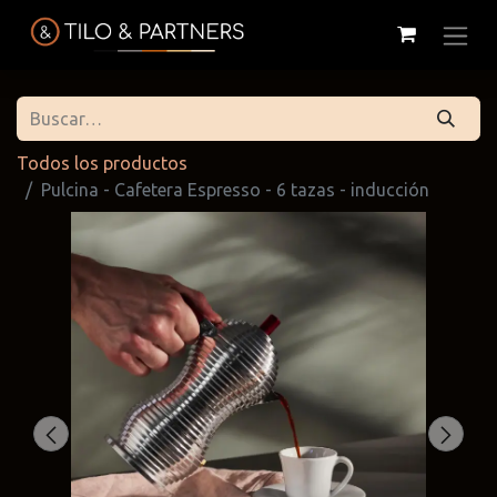
Todos los productos
Pulcina - Cafetera Espresso - 6 tazas - inducción
Cattelan
Tilo & Partners
Edoné
Italia
@tiloandpartners
@edone.it
@cattelan.uy
Franke
Duravit
Alessi
@franke.uy
@tilobath
@alessi.uy