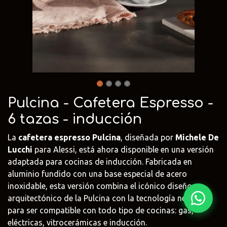
Fima Carlo
Adriani e
Rubio
Frattini
Rossi
Monocoat
@fima.uruguay
@adrianierossi
@rubiomonoco
Linie Design
Pianca
Veneta Cuci
@linie.uy
@piancauy
@venetacucin
Pulcina - Cafetera Espresso -
6 tazas - inducción
La
cafetera espresso Pulcina
, diseñada por
Michele De
Lucchi
para Alessi, está ahora disponible en una versión
adaptada para cocinas de inducción. Fabricada en
aluminio fundido con una base especial de acero
inoxidable, esta versión combina el icónico diseño
arquitectónico de la Pulcina con la tecnología necesaria
para ser compatible con todo tipo de cocinas: gas,
eléctricas, vitrocerámicas e inducción.