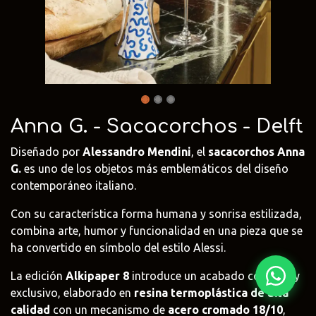
Fima Carlo
Adriani e
Rubio
Frattini
Rossi
Monocoat
@fima.uruguay
@adrianierossi
@rubiomonoco
Linie Design
Pianca
Veneta Cuci
@linie.uy
@piancauy
@venetacucin
Anna G. - Sacacorchos - Delft
Diseñado por
Alessandro Mendini
, el
sacacorchos Anna
G.
es uno de los objetos más emblemáticos del diseño
contemporáneo italiano.
Con su característica forma humana y sonrisa estilizada,
combina arte, humor y funcionalidad en una pieza que se
ha convertido en símbolo del estilo Alessi.
La edición
Alkipaper 8
introduce un acabado colorido y
exclusivo, elaborado en
resina termoplástica de alta
calidad
con un mecanismo de
acero cromado 18/10
,