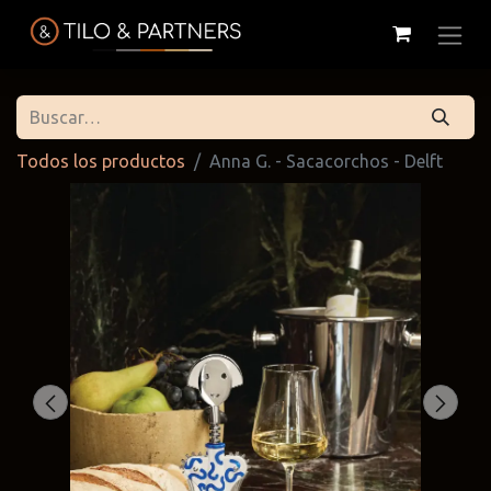
Todos los productos
Anna G. - Sacacorchos - Delft
Cattelan
Tilo & Partners
Edoné
Italia
@tiloandpartners
@edone.it
@cattelan.uy
Franke
Duravit
Alessi
@franke.uy
@tilobath
@alessi.uy