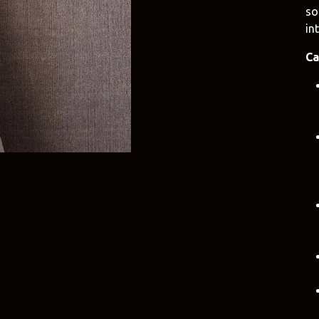
so
e
Duravit
Alessi
int
e.uy
@tilobath
@alessi.uy
Ca
arlo Frattini
Adriani e Rossi
Rubio Monoc
uruguay
@adrianierossi
@rubiomonocoat
Design
Pianca
Veneta Cucin
uy
@piancauy
@venetacucine.