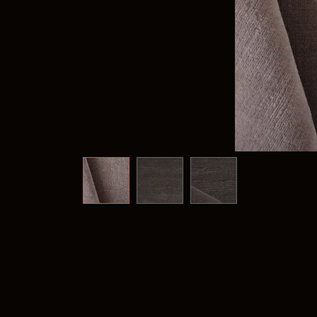
Frank
@frank
Fima C
@fima.
Linie 
@linie.