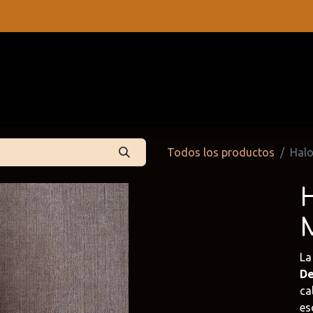
s
Contáctenos
Catálogos
Todos los productos
Halo
L
De
 Partners
Cattelan Italia
Edoné
ca
dpartners
@cattelan.uy
@edone.it
es