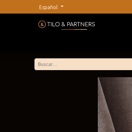
Español
Inicio
Tienda
Nuestras marca
Tilo &
@tiloan