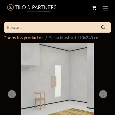
Todos los productos
Senja Mustard 170x240 cm
Cattelan
Tilo & Partners
Edoné
Italia
@tiloandpartners
@edone.it
@cattelan.uy
Franke
Duravit
Alessi
@franke.uy
@tilobath
@alessi.uy