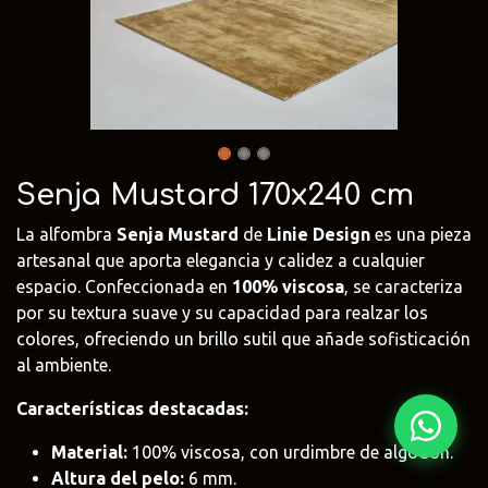
Fima Carlo
Adriani e
Rubio
Frattini
Rossi
Monocoat
@fima.uruguay
@adrianierossi
@rubiomonoco
Linie Design
Pianca
Veneta Cuci
@linie.uy
@piancauy
@venetacucin
Senja Mustard 170x240 cm
La alfombra
Senja Mustard
de
Linie Design
es una pieza
artesanal que aporta elegancia y calidez a cualquier
espacio. Confeccionada en
100% viscosa
, se caracteriza
por su textura suave y su capacidad para realzar los
colores, ofreciendo un brillo sutil que añade sofisticación
al ambiente.
Características destacadas:
Material:
100% viscosa, con urdimbre de algodón.
Altura del pelo:
6 mm.