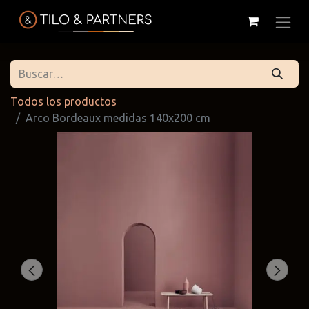
Todos los productos
Arco Bordeaux medidas 140x200 cm
Cattelan
Tilo & Partners
Edoné
Italia
@tiloandpartners
@edone.it
@cattelan.uy
Franke
Duravit
Alessi
@franke.uy
@tilobath
@alessi.uy