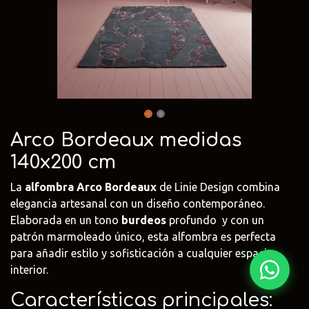
Fima Carlo
Adriani e
Rubio
Frattini
Rossi
Monocoat
@fima.uruguay
@adrianierossi
@rubiomonoco
Linie Design
Pianca
Veneta Cuci
@linie.uy
@piancauy
@venetacucin
Arco Bordeaux medidas
140x200 cm
La
alfombra Arco Bordeaux
de Linie Design combina
elegancia artesanal con un diseño contemporáneo.
Elaborada en un tono
burdeos
profundo y con un
patrón marmoleado único, esta alfombra es perfecta
para añadir estilo y sofisticación a cualquier espacio
interior.
Características principales: