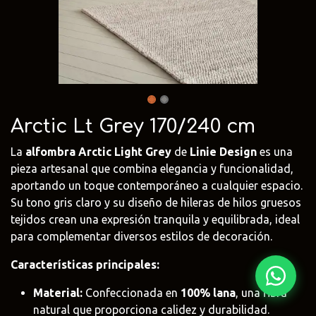
Fima Carlo
Adriani e
Rubio
Frattini
Rossi
Monocoat
@fima.uruguay
@adrianierossi
@rubiomonoco
Linie Design
Pianca
Veneta Cuci
@linie.uy
@piancauy
@venetacucin
Arctic Lt Grey 170/240 cm
La
alfombra Arctic Light Grey
de
Linie Design
es una
pieza artesanal que combina elegancia y funcionalidad,
aportando un toque contemporáneo a cualquier espacio.
Su tono gris claro y su diseño de hileras de hilos gruesos
tejidos crean una expresión tranquila y equilibrada, ideal
para complementar diversos estilos de decoración.
Características principales:
Material:
Confeccionada en
100% lana
, una fibra
natural que proporciona calidez y durabilidad.