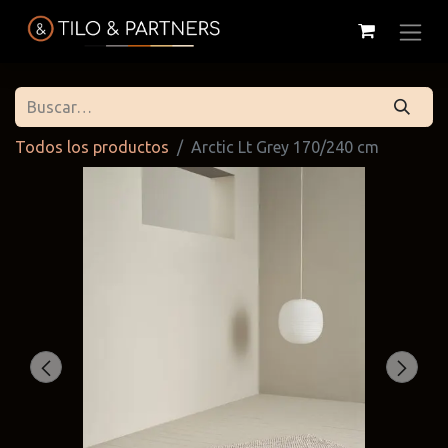
Todos los productos
Arctic Lt Grey 170/240 cm
Cattelan
Tilo & Partners
Edoné
Italia
@tiloandpartners
@edone.it
@cattelan.uy
Franke
Duravit
Alessi
@franke.uy
@tilobath
@alessi.uy