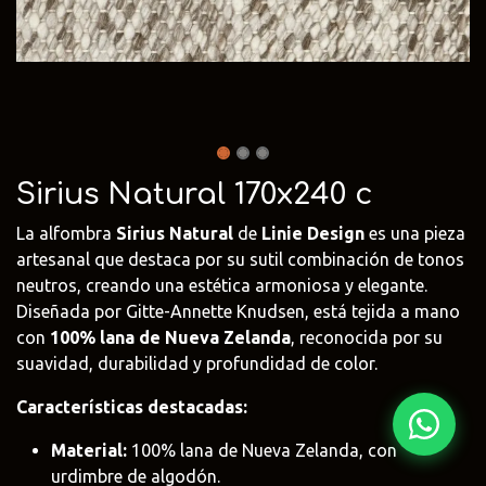
Fima Carlo
Adriani e
Rubio
Frattini
Rossi
Monocoat
@fima.uruguay
@adrianierossi
@rubiomonoco
Linie Design
Pianca
Veneta Cuci
@linie.uy
@piancauy
@venetacucin
Sirius Natural 170x240 c
La alfombra
Sirius Natural
de
Linie Design
es una pieza
artesanal que destaca por su sutil combinación de tonos
neutros, creando una estética armoniosa y elegante.
Diseñada por Gitte-Annette Knudsen, está tejida a mano
con
100% lana de Nueva Zelanda
, reconocida por su
suavidad, durabilidad y profundidad de color.
Características destacadas:
Material:
100% lana de Nueva Zelanda, con
urdimbre de algodón.