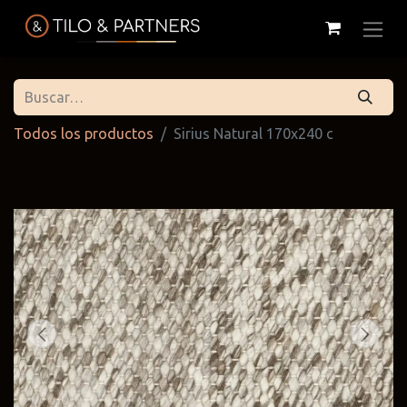
Todos los productos
Sirius Natural 170x240 c
Cattelan
Tilo & Partners
Edoné
Italia
@tiloandpartners
@edone.it
@cattelan.uy
Franke
Duravit
Alessi
@franke.uy
@tilobath
@alessi.uy