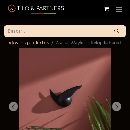
Todos los productos
Walter Wayle II - Reloj de Pared
Cattelan
Tilo & Partners
Edoné
Italia
@tiloandpartners
@edone.it
@cattelan.uy
Franke
Duravit
Alessi
@franke.uy
@tilobath
@alessi.uy