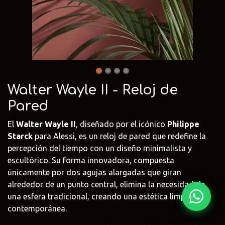
Fima Carlo
Adriani e
Rubio
Frattini
Rossi
Monocoat
@fima.uruguay
@adrianierossi
@rubiomonoco
Linie Design
Pianca
Veneta Cuci
@linie.uy
@piancauy
@venetacucin
Walter Wayle II - Reloj de
Pared
El
Walter Wayle II
, diseñado por el icónico
Philippe
Starck
para Alessi, es un reloj de pared que redefine la
percepción del tiempo con un diseño minimalista y
escultórico. Su forma innovadora, compuesta
únicamente por dos agujas alargadas que giran
alrededor de un punto central, elimina la necesidad de
una esfera tradicional, creando una estética limpia y
contemporánea.