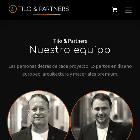
Tilo & Partners
Nuestro equipo
Las personas detrás de cada proyecto. Expertos en diseño
europeo, arquitectura y materiales premium.
Cattelan
Tilo & Partners
Edoné
Italia
@tiloandpartners
@edone.it
@cattelan.uy
Franke
Duravit
Alessi
@franke.uy
@tilobath
@alessi.uy