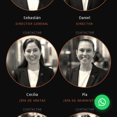
Fima Carlo
Adriani e
Rubio
Frattini
Rossi
Monocoat
Sebastián
Daniel
@fima.uruguay
@adrianierossi
@rubiomonoco
DIRECTOR GENERAL
DIRECTOR
CONTACTAR
CONTACTAR
Linie Design
Pianca
Veneta Cuci
@linie.uy
@piancauy
@venetacucin
Cecilia
Pía
JEFA DE VENTAS
JEFA DE ADMINISTRACIÓN
CONTACTAR
CONTACTAR