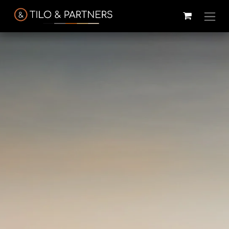
Cattelan
Tilo & Partners
Edoné
Italia
@tiloandpartners
@edone.it
@cattelan.uy
Franke
Duravit
Alessi
@franke.uy
@tilobath
@alessi.uy