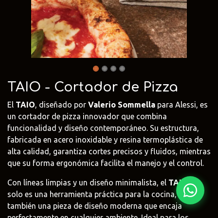
Fima Carlo
Adriani e
Rubio
Frattini
Rossi
Monocoat
@fima.uruguay
@adrianierossi
@rubiomonoco
Linie Design
Pianca
Veneta Cuci
@linie.uy
@piancauy
@venetacucin
TAIO - Cortador de Pizza
El
TAIO
, diseñado por
Valerio Sommella
para Alessi, es
un cortador de pizza innovador que combina
funcionalidad y diseño contemporáneo. Su estructura,
fabricada en acero inoxidable y resina termoplástica de
alta calidad, garantiza cortes precisos y fluidos, mientras
que su forma ergonómica facilita el manejo y el control.
Con líneas limpias y un diseño minimalista, el
TAIO
no
solo es una herramienta práctica para la cocina, sino
también una pieza de diseño moderna que encaja
perfectamente en cualquier ambiente. Ideal para los