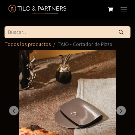
Todos los productos
TAIO - Cortador de Pizza
Cattelan
Tilo & Partners
Edoné
Italia
@tiloandpartners
@edone.it
@cattelan.uy
Franke
Duravit
Alessi
@franke.uy
@tilobath
@alessi.uy