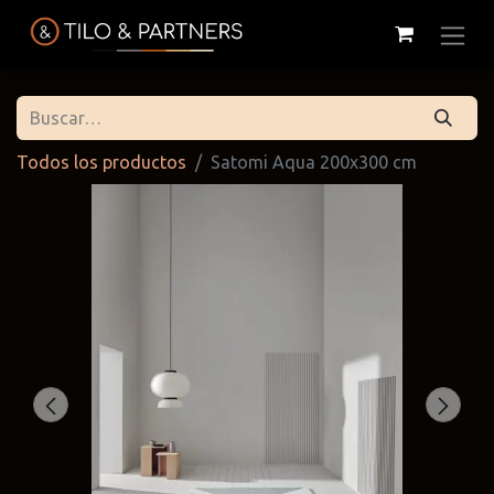
Todos los productos
Satomi Aqua 200x300 cm
Cattelan
Tilo & Partners
Edoné
Italia
@tiloandpartners
@edone.it
@cattelan.uy
Franke
Duravit
Alessi
@franke.uy
@tilobath
@alessi.uy