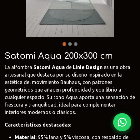
Fima Carlo
Adriani e
Rubio
Frattini
Rossi
Monocoat
@fima.uruguay
@adrianierossi
@rubiomonoco
Linie Design
Pianca
Veneta Cuci
@linie.uy
@piancauy
@venetacucin
Satomi Aqua 200x300 cm
La alfombra
Satomi Aqua
de
Linie Design
es una obra
artesanal que destaca por su diseño inspirado en la
estética del movimiento Bauhaus, con patrones
geométricos que añaden profundidad y equilibrio a
cualquier espacio. Su tono Aqua aporta una sensación de
frescura y tranquilidad, ideal para complementar
interiores modernos o clásicos.
Características destacadas:
Material:
95% lana y 5% viscosa, con respaldo de