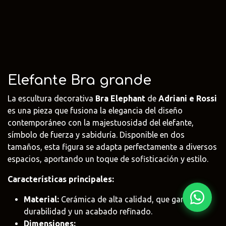
Fima Carlo
Adriani e
Rubio
Frattini
Rossi
Monocoat
@fima.uruguay
@adrianierossi
@rubiomonoco
Linie Design
Pianca
Veneta Cuci
Elefante Bra grande
@linie.uy
@piancauy
@venetacucin
La escultura decorativa
Bra Elephant
de
Adriani e Rossi
es una pieza que fusiona la elegancia del diseño
contemporáneo con la majestuosidad del elefante,
símbolo de fuerza y sabiduría. Disponible en dos
tamaños, esta figura se adapta perfectamente a diversos
espacios, aportando un toque de sofisticación y estilo.
Características principales:
Material:
Cerámica de alta calidad, que garantiza
durabilidad y un acabado refinado.
Dimensiones: