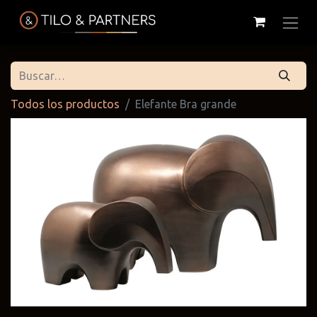
Todos los productos
Elefante Bra grande
Cattelan
Tilo & Partners
Edoné
Italia
@tiloandpartners
@edone.it
@cattelan.uy
Franke
Duravit
Alessi
@franke.uy
@tilobath
@alessi.uy