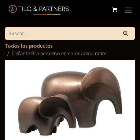
Todos los productos
Elefante Bra pequeno en color arena mate
Cattelan
Tilo & Partners
Edoné
Italia
@tiloandpartners
@edone.it
@cattelan.uy
Franke
Duravit
Alessi
@franke.uy
@tilobath
@alessi.uy