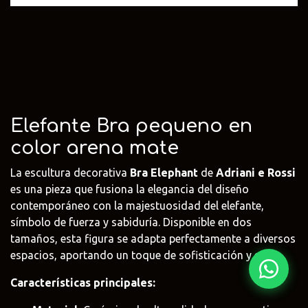
Fima Carlo
Adriani e
Rubio
Frattini
Rossi
Monocoat
@fima.uruguay
@adrianierossi
@rubiomonoco
Linie Design
Pianca
Veneta Cuci
@linie.uy
@piancauy
@venetacucin
Elefante Bra pequeno en
color arena mate
La escultura decorativa
Bra Elephant
de
Adriani e Rossi
es una pieza que fusiona la elegancia del diseño
contemporáneo con la majestuosidad del elefante,
símbolo de fuerza y sabiduría. Disponible en dos
tamaños, esta figura se adapta perfectamente a diversos
espacios, aportando un toque de sofisticación y estilo.
Características principales: