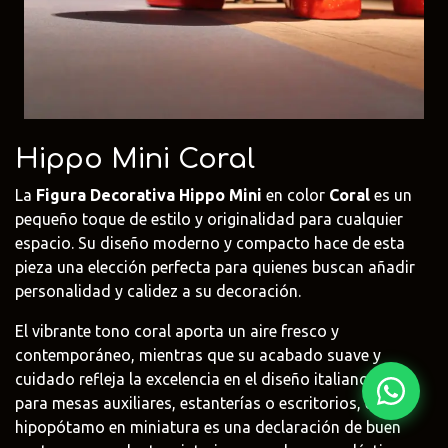
Fima Carlo
Adriani e
Rubio
Frattini
Rossi
Monocoat
@fima.uruguay
@adrianierossi
@rubiomonoco
Linie Design
Pianca
Veneta Cuci
Hippo Mini Coral
@linie.uy
@piancauy
@venetacucin
La
Figura Decorativa Hippo Mini
en color
Coral
es un
pequeño toque de estilo y originalidad para cualquier
espacio. Su diseño moderno y compacto hace de esta
pieza una elección perfecta para quienes buscan añadir
personalidad y calidez a su decoración.
El vibrante tono coral aporta un aire fresco y
contemporáneo, mientras que su acabado suave y
cuidado refleja la excelencia en el diseño italiano. Ideal
para mesas auxiliares, estanterías o escritorios, este
hipopótamo en miniatura es una declaración de buen