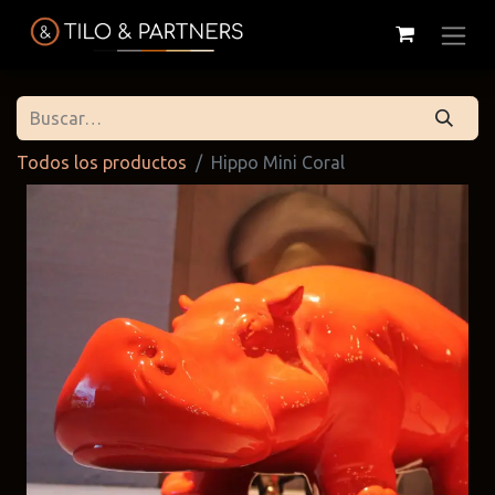
Todos los productos
Hippo Mini Coral
Cattelan
Tilo & Partners
Edoné
Italia
@tiloandpartners
@edone.it
@cattelan.uy
Franke
Duravit
Alessi
@franke.uy
@tilobath
@alessi.uy