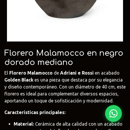
Fima Carlo
Adriani e
Rubio
Frattini
Rossi
Monocoat
@fima.uruguay
@adrianierossi
@rubiomonoco
Linie Design
Pianca
Veneta Cuci
@linie.uy
@piancauy
@venetacucin
Florero Malamocco en negro
dorado mediano
El
Florero Malamocco
de
Adriani e Rossi
en acabado
Golden Black
es una pieza que destaca por su elegancia
y diseño contemporáneo. Con un diámetro de 40 cm, este
florero es ideal para complementar diversos espacios,
aportando un toque de sofisticación y modernidad.
Características principales:
Material:
Cerámica de alta calidad con un acabado