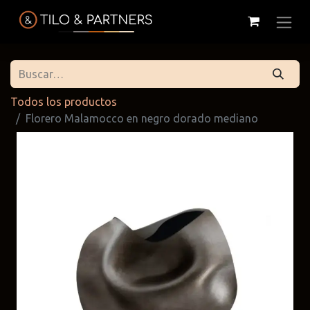
Todos los productos
Florero Malamocco en negro dorado mediano
Cattelan
Tilo & Partners
Edoné
Italia
@tiloandpartners
@edone.it
@cattelan.uy
Franke
Duravit
Alessi
@franke.uy
@tilobath
@alessi.uy