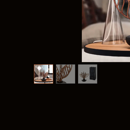
Frank
@frank
Fima C
@fima.
Linie 
@linie.