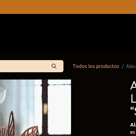
s
Contáctenos
Catálogos
Todos los productos
Ales
Al
 Partners
Cattelan Italia
Edoné
dpartners
@cattelan.uy
@edone.it
es