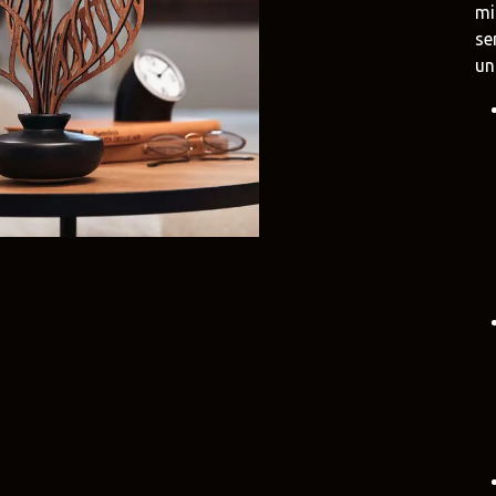
mi
se
e
Duravit
Alessi
e.uy
@tilobath
@alessi.uy
un
arlo Frattini
Adriani e Rossi
Rubio Monoc
uruguay
@adrianierossi
@rubiomonocoat
Design
Pianca
Veneta Cucin
uy
@piancauy
@venetacucine.