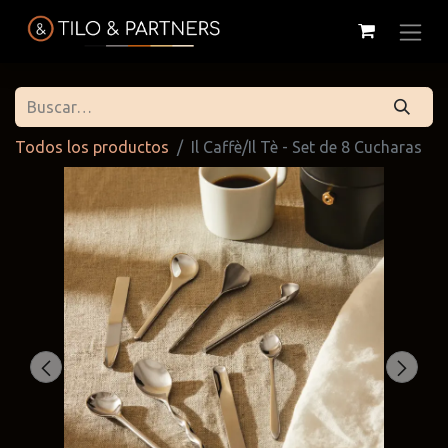
Todos los productos
Il Caffè/Il Tè - Set de 8 Cucharas
Cattelan
Tilo & Partners
Edoné
Italia
@tiloandpartners
@edone.it
@cattelan.uy
Franke
Duravit
Alessi
@franke.uy
@tilobath
@alessi.uy