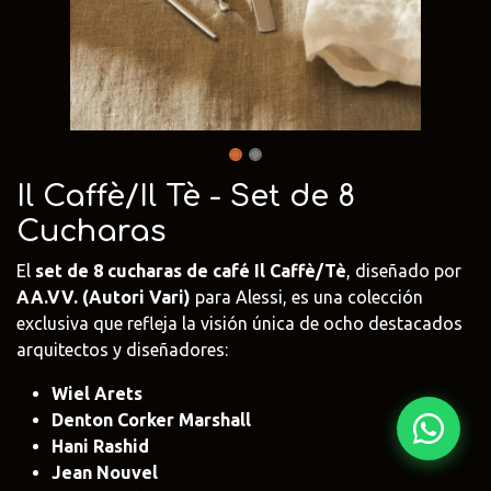
Fima Carlo
Adriani e
Rubio
Frattini
Rossi
Monocoat
@fima.uruguay
@adrianierossi
@rubiomonoco
Linie Design
Pianca
Veneta Cuci
@linie.uy
@piancauy
@venetacucin
Il Caffè/Il Tè - Set de 8
Cucharas
El
set de 8 cucharas de café Il Caffè/Tè
, diseñado por
AA.VV. (Autori Vari)
para Alessi, es una colección
exclusiva que refleja la visión única de ocho destacados
arquitectos y diseñadores:
Wiel Arets
Denton Corker Marshall
Hani Rashid
Jean Nouvel