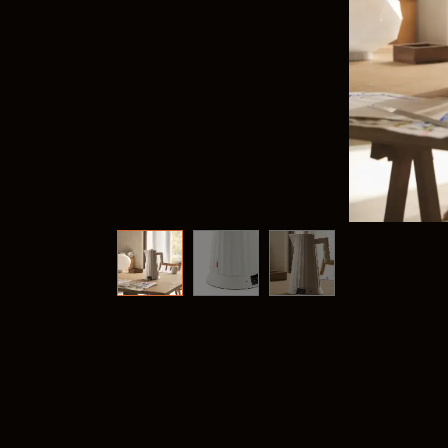
Frank
@frank
Fima C
@fima.
Linie 
@linie.