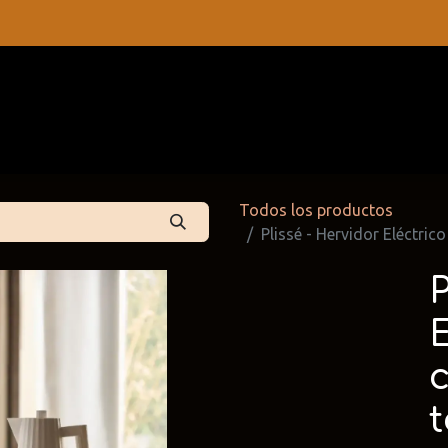
s
Contáctenos
Catálogos
Todos los productos
Plissé - Hervidor Eléctri
P
E
 Partners
Cattelan Italia
Edoné
dpartners
@cattelan.uy
@edone.it