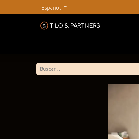
Español
Inicio
Tienda
Nuestras marca
Tilo &
@tiloan