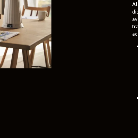
Al
di
e
Duravit
Alessi
e.uy
@tilobath
@alessi.uy
av
tr
arlo Frattini
Adriani e Rossi
Rubio Monoc
ac
uruguay
@adrianierossi
@rubiomonocoat
Design
Pianca
Veneta Cucin
uy
@piancauy
@venetacucine.