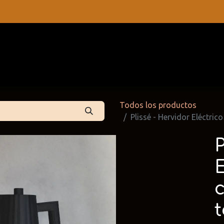
s
Contáctenos
Catálogos
Todos los productos
Plissé - Hervidor Eléctri
P
E
 Partners
Cattelan Italia
Edoné
dpartners
@cattelan.uy
@edone.it