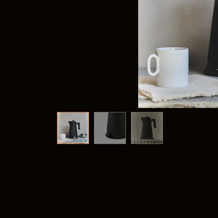
Frank
@frank
Fima C
@fima.
Linie 
@linie.