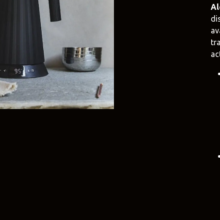
Al
di
e
Duravit
Alessi
e.uy
@tilobath
@alessi.uy
av
tr
arlo Frattini
Adriani e Rossi
Rubio Monoc
ac
uruguay
@adrianierossi
@rubiomonocoat
Design
Pianca
Veneta Cucin
uy
@piancauy
@venetacucine.