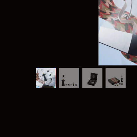
Frank
@frank
Fima C
@fima.
Linie 
@linie.