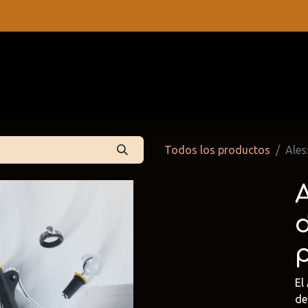
s
Contáctenos
Catálogos
Todos los productos
Ales
A
El
 Partners
Cattelan Italia
Edoné
dpartners
@cattelan.uy
@edone.it
de