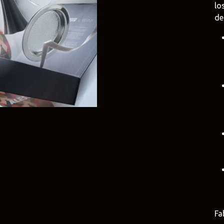
lo
de
e
Duravit
Alessi
e.uy
@tilobath
@alessi.uy
arlo Frattini
Adriani e Rossi
Rubio Monoc
uruguay
@adrianierossi
@rubiomonocoat
Design
Pianca
Veneta Cucin
uy
@piancauy
@venetacucine.
Fa