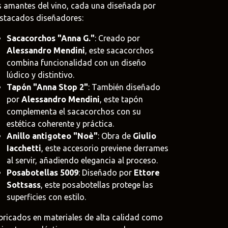
s amantes del vino, cada una diseñada por
stacados diseñadores:
Sacacorchos "Anna G."
: Creado por
Alessandro Mendini
, este sacacorchos
oat
combina funcionalidad con un diseño
.uy
lúdico y distintivo.
Tapón "Anna Stop 2"
: También diseñado
e
por
Alessandro Mendini
, este tapón
uy
complementa el sacacorchos con su
estética coherente y práctica.
Anillo antigoteo "Noè"
: Obra de
Giulio
Iacchetti
, este accesorio previene derrames
al servir, añadiendo elegancia al proceso.
Posabotellas 5009
: Diseñado por
Ettore
Sottsass
, este posabotellas protege las
superficies con estilo.
bricados en materiales de alta calidad como