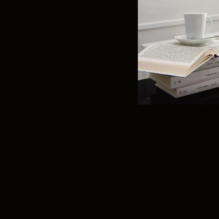
Frank
@frank
Fima C
@fima.
Linie 
@linie.