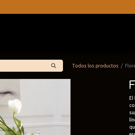
s
Contáctenos
Catálogos
Todos los productos
Flor
F
El
co
su
lí
 Partners
Cattelan Italia
Edoné
qu
dpartners
@cattelan.uy
@edone.it
es