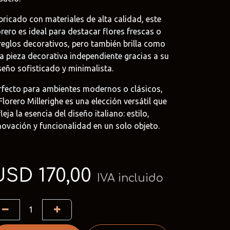
bricado con materiales de alta calidad, este
orero es ideal para destacar flores frescas o
reglos decorativos, pero también brilla como
oat
a pieza decorativa independiente gracias a su
.uy
seño sofisticado y minimalista.
rfecto para ambientes modernos o clásicos,
e
 Florero Millerighe es una elección versátil que
uy
fleja la esencia del diseño italiano: estilo,
novación y funcionalidad en un solo objeto.
USD
170,00
IVA incluido