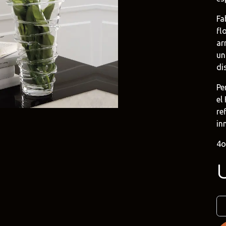
Fa
e
Duravit
Alessi
e.uy
@tilobath
@alessi.uy
fl
ar
arlo Frattini
Adriani e Rossi
Rubio Monoc
un
uruguay
@adrianierossi
@rubiomonocoat
di
Pe
Design
Pianca
Veneta Cucin
el
uy
@piancauy
@venetacucine.
re
in
4o