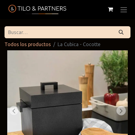
Todos los productos
La Cubica - Cocotte
Cattelan
Tilo & Partners
Edoné
Italia
@tiloandpartners
@edone.it
@cattelan.uy
Franke
Duravit
Alessi
@franke.uy
@tilobath
@alessi.uy