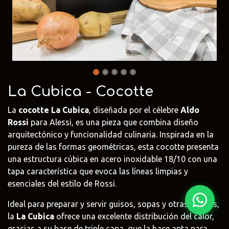
Fima Carlo
Adriani e
Rubio
Frattini
Rossi
Monocoat
@fima.uruguay
@adrianierossi
@rubiomonoco
Linie Design
Pianca
Veneta Cuci
@linie.uy
@piancauy
@venetacucin
La Cubica - Cocotte
La
cocotte La Cubica
, diseñada por el célebre
Aldo
Rossi
para Alessi, es una pieza que combina diseño
arquitectónico y funcionalidad culinaria. Inspirada en la
pureza de las formas geométricas, esta cocotte presenta
una estructura cúbica en acero inoxidable 18/10 con una
tapa característica que evoca las líneas limpias y
esenciales del estilo de Rossi.
Ideal para preparar y servir guisos, sopas y otras recetas,
la
La Cubica
ofrece una excelente distribución del calor,
gracias a su base de triple capa, que la hace apta para