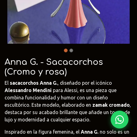
Fima Carlo
Adriani e
Rubio
Frattini
Rossi
Monocoat
@fima.uruguay
@adrianierossi
@rubiomonoco
Linie Design
Pianca
Veneta Cuci
@linie.uy
@piancauy
@venetacucin
Anna G. - Sacacorchos
(Cromo y rosa)
El
sacacorchos Anna G.
, diseñado por el icónico
Alessandro Mendini
para Alessi, es una pieza que
combina funcionalidad y humor con un diseño
escultórico. Este modelo, elaborado en
zamak cromado
,
destaca por su acabado brillante que añade un toque de
lujo y modernidad a cualquier espacio.
Inspirado en la figura femenina, el
Anna G.
no solo es un