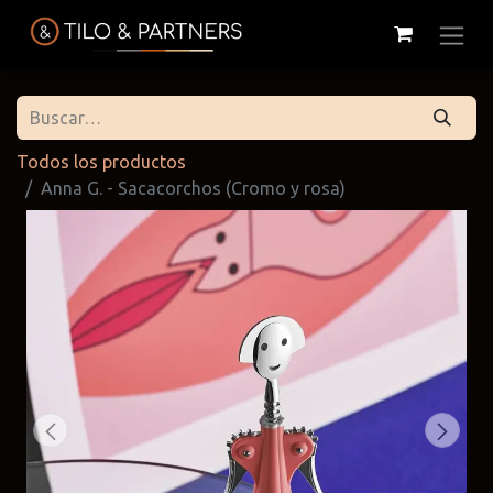
Todos los productos
Anna G. - Sacacorchos (Cromo y rosa)
Cattelan
Tilo & Partners
Edoné
Italia
@tiloandpartners
@edone.it
@cattelan.uy
Franke
Duravit
Alessi
@franke.uy
@tilobath
@alessi.uy