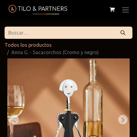
Todos los productos
Anna G. - Sacacorchos (Cromo y negro)
Cattelan
Tilo & Partners
Edoné
Italia
@tiloandpartners
@edone.it
@cattelan.uy
Franke
Duravit
Alessi
@franke.uy
@tilobath
@alessi.uy