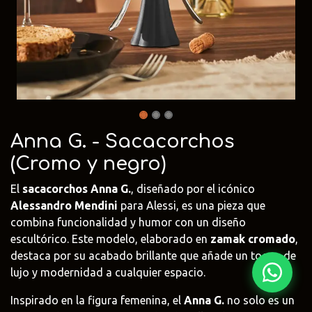
Fima Carlo
Adriani e
Rubio
Frattini
Rossi
Monocoat
@fima.uruguay
@adrianierossi
@rubiomonoco
Linie Design
Pianca
Veneta Cuci
@linie.uy
@piancauy
@venetacucin
Anna G. - Sacacorchos
(Cromo y negro)
El
sacacorchos Anna G.
, diseñado por el icónico
Alessandro Mendini
para Alessi, es una pieza que
combina funcionalidad y humor con un diseño
escultórico. Este modelo, elaborado en
zamak cromado
,
destaca por su acabado brillante que añade un toque de
lujo y modernidad a cualquier espacio.
Inspirado en la figura femenina, el
Anna G.
no solo es un