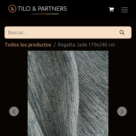
Todos los productos
Regatta Jade 170x240 cm
Cattelan
Tilo & Partners
Edoné
Italia
@tiloandpartners
@edone.it
@cattelan.uy
Franke
Duravit
Alessi
@franke.uy
@tilobath
@alessi.uy