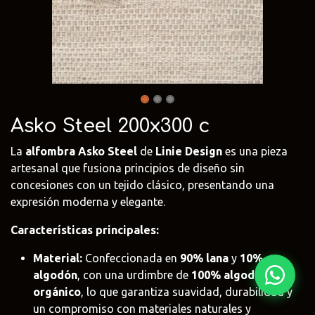
Fima Carlo
Adriani e
Rubio
Frattini
Rossi
Monocoat
@fima.uruguay
@adrianierossi
@rubiomonoco
Linie Design
Pianca
Veneta Cuci
@linie.uy
@piancauy
@venetacucin
Asko Steel 200x300 c
La
alfombra Asko Steel
de
Linie Design
es una pieza
artesanal que fusiona principios de diseño sin
concesiones con un tejido clásico, presentando una
expresión moderna y elegante.
Características principales:
Material:
Confeccionada en
90% lana
y
10%
algodón
, con una urdimbre de
100% algodón
orgánico
, lo que garantiza suavidad, durabilidad y
un compromiso con materiales naturales y