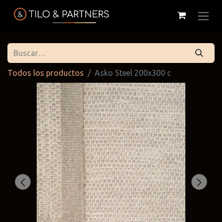
Todos los productos
Asko Steel 200x300 c
Cattelan
Tilo & Partners
Edoné
Italia
@tiloandpartners
@edone.it
@cattelan.uy
Franke
Duravit
Alessi
@franke.uy
@tilobath
@alessi.uy