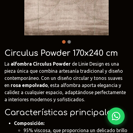
Fima Carlo
Adriani e
Rubio
Frattini
Rossi
Monocoat
@fima.uruguay
@adrianierossi
@rubiomonoco
Linie Design
Pianca
Veneta Cuci
@linie.uy
@piancauy
@venetacucin
Circulus Powder 170x240 cm
La
alfombra Circulus Powder
de Linie Design es una
pieza única que combina artesanía tradicional y diseño
contemporáneo. Con un diseño circular y tonos suaves
en
rosa empolvado
, esta alfombra aporta elegancia y
calidez a cualquier espacio, adaptándose perfectamente
a interiores modernos y sofisticados.
Características principales:
Composición:
95% viscosa, que proporciona un delicado brillo