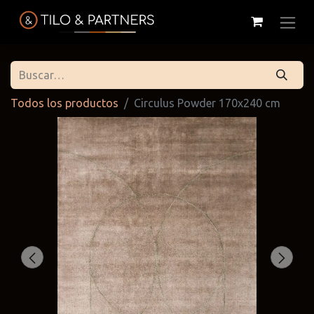
Todos los productos
Circulus Powder 170x240 cm
Cattelan
Tilo & Partners
Edoné
Italia
@tiloandpartners
@edone.it
@cattelan.uy
Franke
Duravit
Alessi
@franke.uy
@tilobath
@alessi.uy