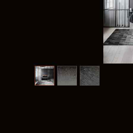
Frank
@frank
Fima C
@fima.
Linie 
@linie.