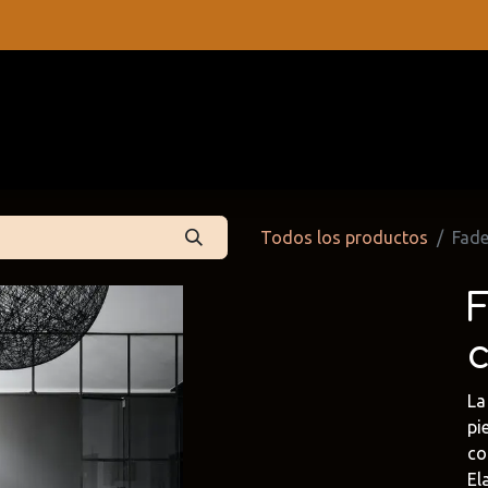
s
Contáctenos
Catálogos
Todos los productos
Fade
L
pi
 Partners
Cattelan Italia
Edoné
co
dpartners
@cattelan.uy
@edone.it
El