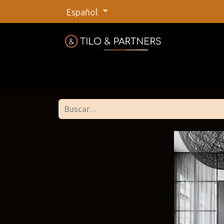
Español
Inicio
Tienda
Nuestras marca
Tilo &
@tiloan