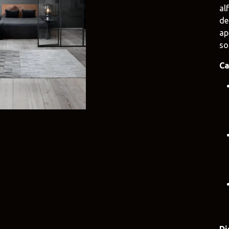
al
e
Duravit
Alessi
de
e.uy
@tilobath
@alessi.uy
ap
so
arlo Frattini
Adriani e Rossi
Rubio Monoc
Ca
uruguay
@adrianierossi
@rubiomonocoat
Design
Pianca
Veneta Cucin
uy
@piancauy
@venetacucine.