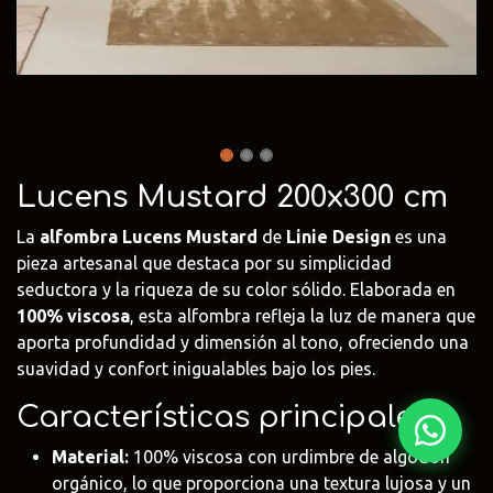
Fima Carlo
Adriani e
Rubio
Frattini
Rossi
Monocoat
@fima.uruguay
@adrianierossi
@rubiomonoco
Linie Design
Pianca
Veneta Cuci
@linie.uy
@piancauy
@venetacucin
Lucens Mustard 200x300 cm
La
alfombra Lucens Mustard
de
Linie Design
es una
pieza artesanal que destaca por su simplicidad
seductora y la riqueza de su color sólido. Elaborada en
100% viscosa
, esta alfombra refleja la luz de manera que
aporta profundidad y dimensión al tono, ofreciendo una
suavidad y confort inigualables bajo los pies.
Características principales:
Material:
100% viscosa con urdimbre de algodón
orgánico, lo que proporciona una textura lujosa y un