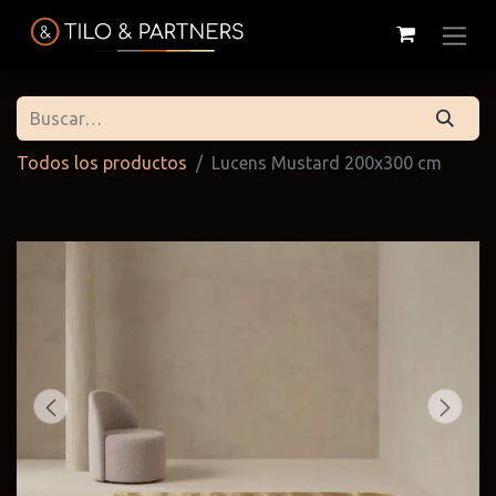
Todos los productos
Lucens Mustard 200x300 cm
Cattelan
Tilo & Partners
Edoné
Italia
@tiloandpartners
@edone.it
@cattelan.uy
Franke
Duravit
Alessi
@franke.uy
@tilobath
@alessi.uy