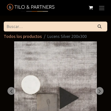
Todos los productos
Lucens Silver 200x300
Cattelan
Tilo & Partners
Edoné
Italia
@tiloandpartners
@edone.it
@cattelan.uy
Franke
Duravit
Alessi
@franke.uy
@tilobath
@alessi.uy