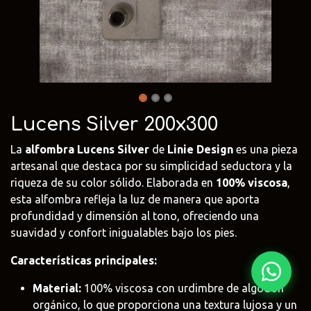
Fima Carlo
Adriani e
Rubio
Frattini
Rossi
Monocoat
@fima.uruguay
@adrianierossi
@rubiomonoco
Linie Design
Pianca
Veneta Cuci
@linie.uy
@piancauy
@venetacucin
Lucens Silver 200x300
La
alfombra Lucens Silver
de
Linie Design
es una pieza
artesanal que destaca por su simplicidad seductora y la
riqueza de su color sólido. Elaborada en
100% viscosa
,
esta alfombra refleja la luz de manera que aporta
profundidad y dimensión al tono, ofreciendo una
suavidad y confort inigualables bajo los pies.
Características principales:
Material:
100% viscosa con urdimbre de algodón
orgánico, lo que proporciona una textura lujosa y un