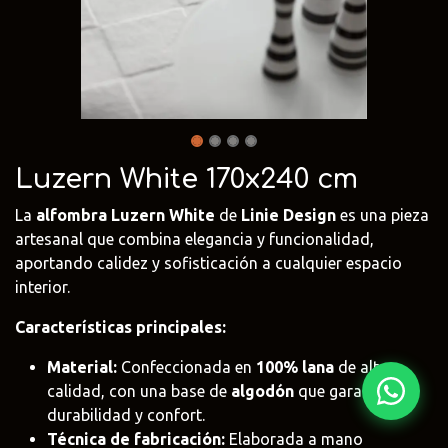
Fima Carlo
Adriani e
Rubio
Frattini
Rossi
Monocoat
@fima.uruguay
@adrianierossi
@rubiomonoco
Linie Design
Pianca
Veneta Cuci
@linie.uy
@piancauy
@venetacucin
Luzern White 170x240 cm
La
alfombra Luzern White
de
Linie Design
es una pieza
artesanal que combina elegancia y funcionalidad,
aportando calidez y sofisticación a cualquier espacio
interior.
Características principales:
Material:
Confeccionada en
100% lana
de alta
calidad, con una base de
algodón
que garantiza
durabilidad y confort.
Técnica de fabricación:
Elaborada a mano