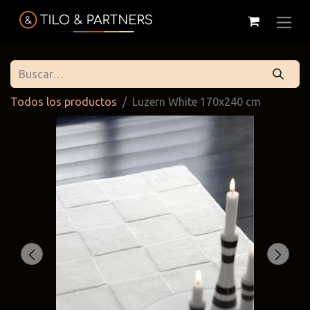
Todos los productos
Luzern White 170x240 cm
Cattelan
Tilo & Partners
Edoné
Italia
@tiloandpartners
@edone.it
@cattelan.uy
Franke
Duravit
Alessi
@franke.uy
@tilobath
@alessi.uy