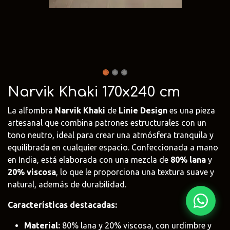
Fima Carlo
Adriani e
Rubio
Frattini
Rossi
Monocoat
@fima.uruguay
@adrianierossi
@rubiomonoco
Linie Design
Pianca
Veneta Cuci
@linie.uy
@piancauy
@venetacucin
Narvik Khaki 170x240 cm
La alfombra
Narvik Khaki
de
Linie Design
es una pieza
artesanal que combina patrones estructurales con un
tono neutro, ideal para crear una atmósfera tranquila y
equilibrada en cualquier espacio. Confeccionada a mano
en India, está elaborada con una mezcla de
80% lana
y
20% viscosa
, lo que le proporciona una textura suave y
natural, además de durabilidad.
Características destacadas:
Material:
80% lana y 20% viscosa, con urdimbre y