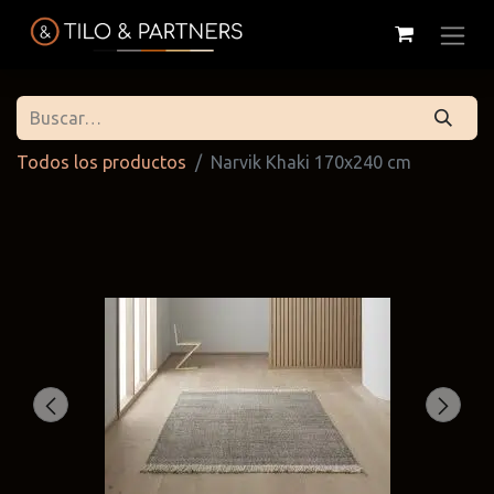
Todos los productos
Narvik Khaki 170x240 cm
Cattelan
Tilo & Partners
Edoné
Italia
@tiloandpartners
@edone.it
@cattelan.uy
Franke
Duravit
Alessi
@franke.uy
@tilobath
@alessi.uy