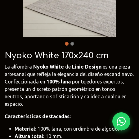
Fima Carlo
Adriani e
Rubio
Frattini
Rossi
Monocoat
@fima.uruguay
@adrianierossi
@rubiomonoco
Linie Design
Pianca
Veneta Cuci
@linie.uy
@piancauy
@venetacucin
Nyoko White 170x240 cm
La alfombra
Nyoko White
de
Linie Design
es una pieza
artesanal que refleja la elegancia del diseño escandinavo.
Confeccionada en
100% lana
por tejedores expertos,
presenta un discreto patrón geométrico en tonos
neutros, aportando sofisticación y calidez a cualquier
espacio.
Características destacadas:
Material:
100% lana, con urdimbre de algodón.
Altura total:
10 mm.