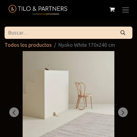
Todos los productos
Nyoko White 170x240 cm
Cattelan
Tilo & Partners
Edoné
Italia
@tiloandpartners
@edone.it
@cattelan.uy
Franke
Duravit
Alessi
@franke.uy
@tilobath
@alessi.uy