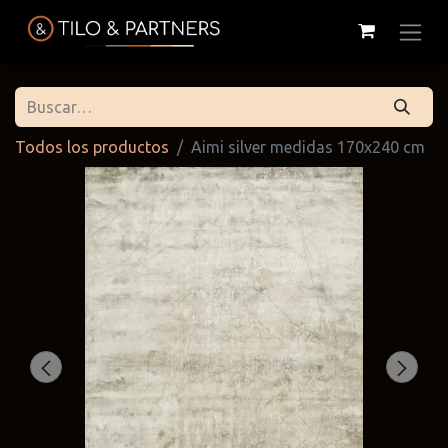
Todos los productos
Aimi silver medidas 170x240 cm
Cattelan
Tilo & Partners
Edoné
Italia
@tiloandpartners
@edone.it
@cattelan.uy
Franke
Duravit
Alessi
@franke.uy
@tilobath
@alessi.uy