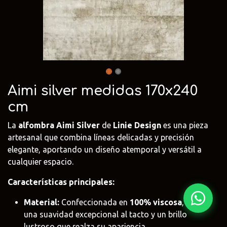
Fima Carlo
Adriani e
Rubio
Frattini
Rossi
Monocoat
@fima.uruguay
@adrianierossi
@rubiomonoco
Linie Design
Pianca
Veneta Cuci
@linie.uy
@piancauy
@venetacucin
Aimi silver medidas 170x240
cm
La
alfombra Aimi Silver
de
Linie Design
es una pieza
artesanal que combina líneas delicadas y precisión
elegante, aportando un diseño atemporal y versátil a
cualquier espacio.
Características principales:
Material:
Confeccionada en
100% viscosa
, ofrece
una suavidad excepcional al tacto y un brillo
lustroso que realza su apariencia.