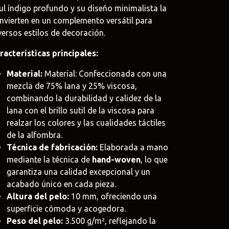
ul índigo profundo y su diseño minimalista la
nvierten en un complemento versátil para
versos estilos de decoración.
racterísticas principales:
oat
.uy
Material:
Material: Confeccionada con una
mezcla de 75% lana y 25% viscosa,
e
combinando la durabilidad y calidez de la
uy
lana con el brillo sutil de la viscosa para
realzar los colores y las cualidades táctiles
de la alfombra.
Técnica de fabricación:
Elaborada a mano
mediante la técnica de
hand-woven
, lo que
garantiza una calidad excepcional y un
acabado único en cada pieza.
Altura del pelo:
10 mm, ofreciendo una
superficie cómoda y acogedora.
Peso del pelo:
3.500 g/m², reflejando la