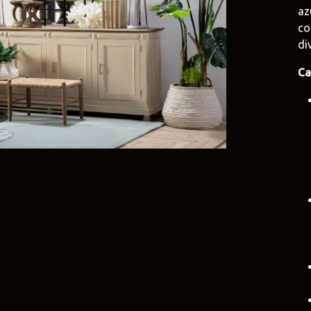
az
e
Duravit
Alessi
co
e.uy
@tilobath
@alessi.uy
di
Ca
arlo Frattini
Adriani e Rossi
Rubio Monoc
uruguay
@adrianierossi
@rubiomonocoat
Design
Pianca
Veneta Cucin
uy
@piancauy
@venetacucine.