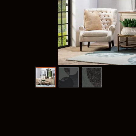
Frank
@frank
Fima C
@fima.
Linie 
@linie.