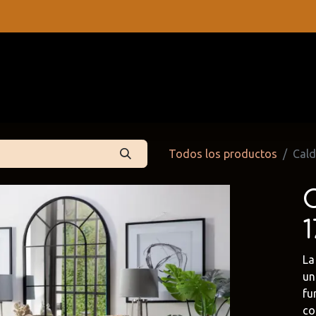
s
Contáctenos
Catálogos
Todos los productos
Cald
L
un
 Partners
Cattelan Italia
Edoné
fu
dpartners
@cattelan.uy
@edone.it
co