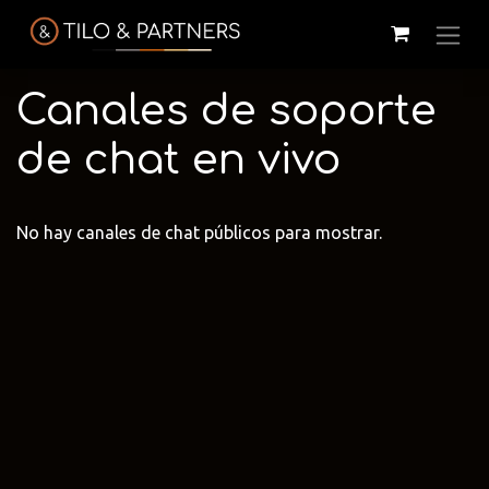
Canales de soporte
de chat en vivo
No hay canales de chat públicos para mostrar.
Cattelan
Tilo & Partners
Edoné
Italia
@tiloandpartners
@edone.it
@cattelan.uy
Franke
Duravit
Alessi
@franke.uy
@tilobath
@alessi.uy