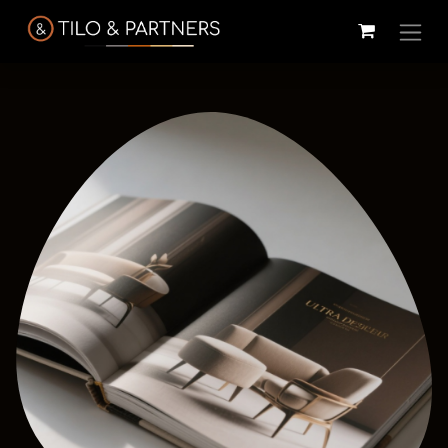
Cattelan
Tilo & Partners
Edoné
Italia
@tiloandpartners
@edone.it
@cattelan.uy
Franke
Duravit
Alessi
@franke.uy
@tilobath
@alessi.uy