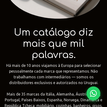
Fima Carlo
Adriani e
Rubio
Frattini
Rossi
Monocoat
@fima.uruguay
@adrianierossi
@rubiomonoco
Um catálogo diz
Linie Design
Pianca
Veneta Cuci
@linie.uy
@piancauy
@venetacucin
mais que mil
palavras.
Há mais de 10 anos viajamos à Europa para selecionar
pessoalmente cada marca que representamos. Não
trabalhamos com intermediários — somos os
distribuidores exclusivos e autorizados no Uruguai.
Mais de 35 marcas da Itália, Alemanha, Áustria, Suíça,
Portugal, Países Baixos, Espanha, Noruega, Dinamarca e
República Tcheca: mobiliário, cozinhas, banheiros, pisos,